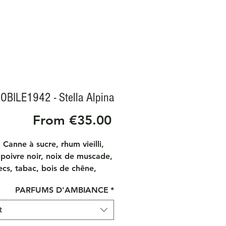
OBILE1942 - Stella Alpina
Sale
From
€35.00
Price
 Canne à sucre, rhum vieilli,
poivre noir, noix de muscade,
secs, tabac, bois de chêne,
 cèdre, bois de gaïac, miel,
PARFUMS D'AMBIANCE
*
, tabac.
tion
t
s en bois parfumés, la