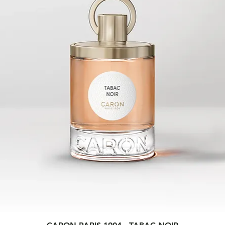
le taba
persist
mascul
mais qu
doux et
Quick View