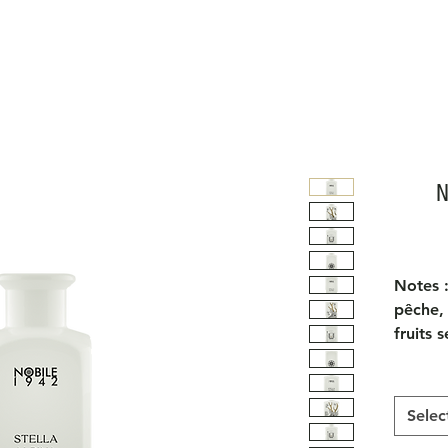
N
Notes :
pêche, 
fruits 
bois de
vanille
Inspira
Selec
Les mur