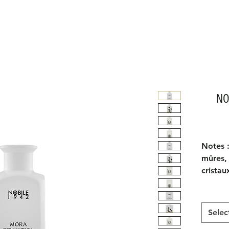
NO
Notes :
mûres, 
cristau
Inspira
L'arôme
mêle à 
Selec
crista