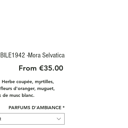
BILE1942 -Mora Selvatica
Sale
From
€35.00
Price
 Herbe coupée, myrtilles,
fleurs d'oranger, muguet,
x de musc blanc.
tion
PARFUMS D'AMBIANCE
*
 des fruits sauvages mûrs se
des notes d'herbe fraîche
t
ux de mousse fraîchement