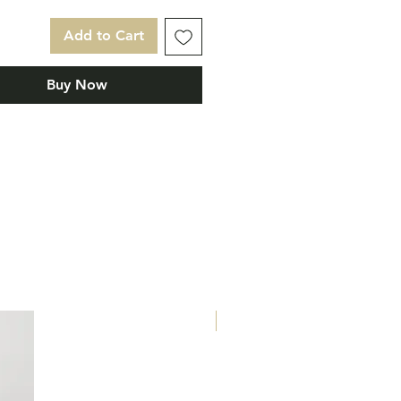
et blancs.
Add to Cart
Buy Now
Eau de Parfum