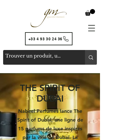
+33 4 93 30 24 36
THE SPIRIT OF
DUBAI
Nabeel Perfumes lance The
Spirit of Dubai, une ligne de
15 parfums de luxe inspirés
par la ville de Dubaï. La