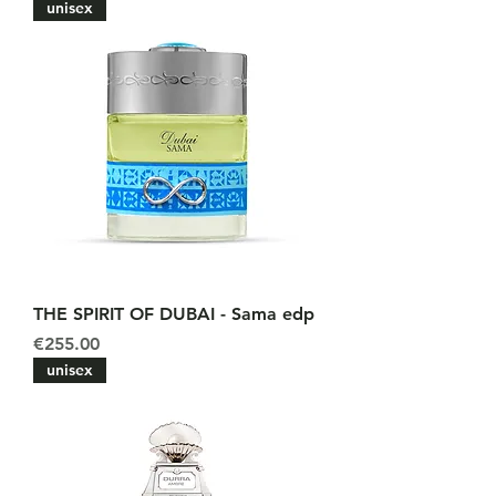
unisex
THE SPIRIT OF DUBAI - Sama edp
Price
€255.00
unisex