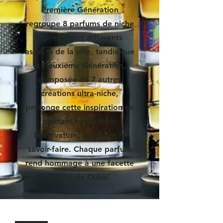
Première Génération
regroupe 8 parfums de niche
représentant différents
aspects de la ville, tandis que
la Deuxième Génération,
composée de 7 autres
créations ultra-niche,
prolonge cette inspiration en
mettant l'accent sur
l’innovation, le luxe et le
savoir-faire. Chaque parfum
rend hommage à une facette
unique de Dubaï.