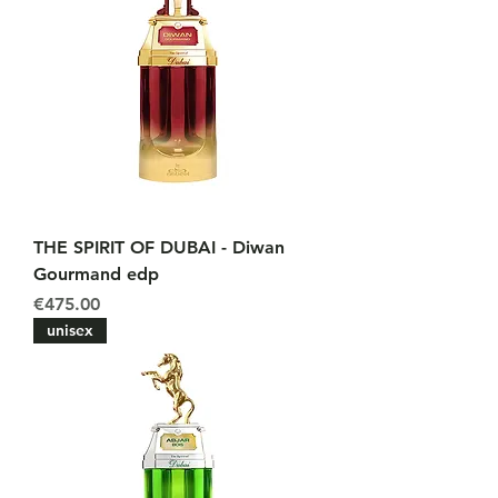
THE SPIRIT OF DUBAI - Diwan
Gourmand edp
Price
€475.00
unisex