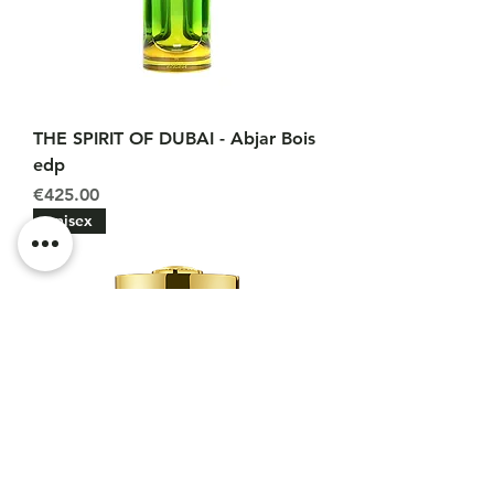
THE SPIRIT OF DUBAI - Abjar Bois
edp
Price
€425.00
unisex