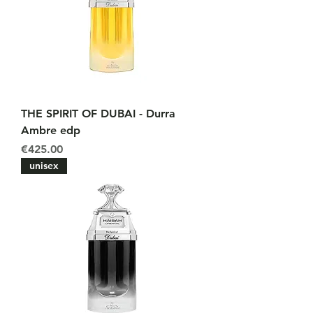
THE SPIRIT OF DUBAI - Durra
Ambre edp
Price
€425.00
unisex