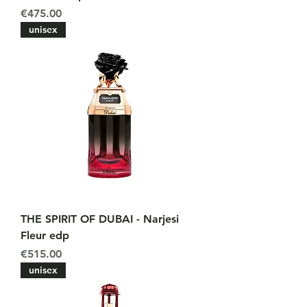
Price
€475.00
unisex
THE SPIRIT OF DUBAI - Narjesi
Fleur edp
Price
€515.00
unisex