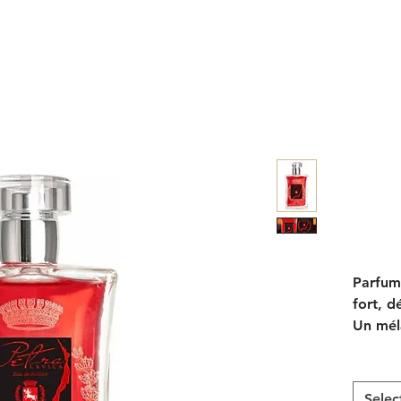
Parfum
fort, d
Un mél
d'ambr
Haut: 
le cass
Selec