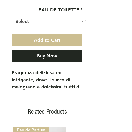
EAU DE TOILETTE
*
Add to Cart
Buy Now
Fragranza deliziosa ed
intrigante, dove il succo di
melograno e dolcissimi frutti di
bosco come versi romantici, si
miscelano ad inebrianti
sfumature verdi raccontando di
Related Products
una dolcezza senza eguali.
In testa:
la nota fruttata di
melograno, si sposa con il
Eau de Parfum
Eau de Parfum