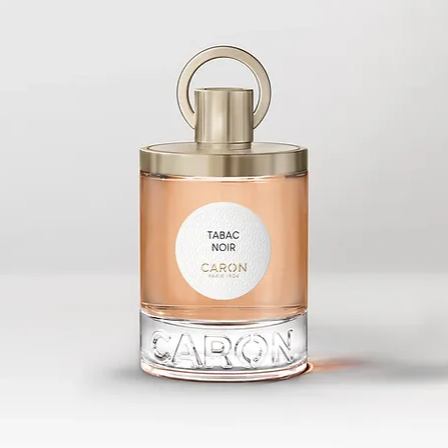
rose et
de la f
début 
apport
gracieu
Comme 
la rein
est dra
pour c
magnifi
durabl
Le parf
arômes
continu
du tem
pour un
équival