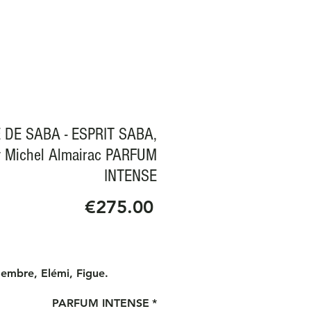
 DE SABA - ESPRIT SABA,
 Michel Almairac PARFUM
INTENSE
Price
€275.00
embre, Elémi, Figue.
, Patchouli.
PARFUM INTENSE
*
 de cèdre, papyrus, vanille,