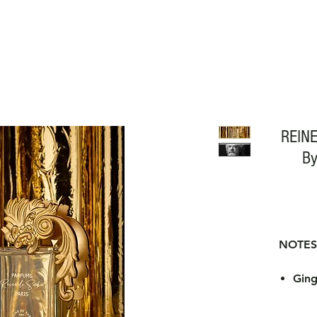
REINE
By
NOTES
Ging
Rose
Bois