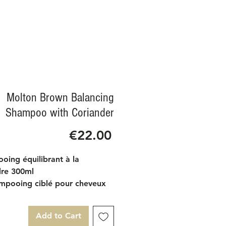
Molton Brown Balancing
Shampoo with Coriander
Price
€22.00
oing équilibrant à la
dre 300ml
mpooing ciblé pour cheveux
richi en coriandre liftante
équilibrer le cuir chevelu et
Add to Cart
 les cheveux nettoyés en