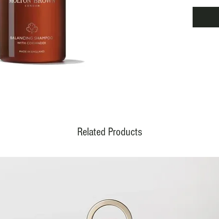
douceur
de plas
consom
Convie
Enrichi
hydropo
souter
Related Products