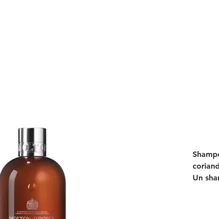
Shampo
corian
Un sha
gras en
pour ré
laisser