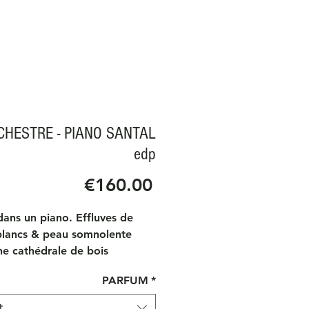
CHESTRE - PIANO SANTAL
edp
Price
€160.00
dans un piano. Effluves de
blancs & peau somnolente
ne cathédrale de bois
iste. Un rêve blanc
PARFUM
*
Lascif, phéromonal, laiteux.
t