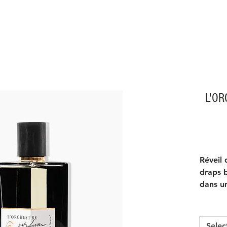
L'OR
Réveil 
draps 
dans u
surréal
boisé. 
Selec