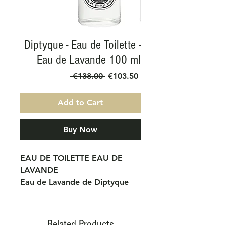
Diptyque - Eau de Toilette -
Eau de Lavande 100 ml
Regular
Sale
 €138.00 
€103.50
Price
Price
Add to Cart
Buy Now
EAU DE TOILETTE EAU DE
LAVANDE
Eau de Lavande de Diptyque
est un parfum Aromatique
Fougère pour homme et
femme. Eau de Lavande a été
Related Products