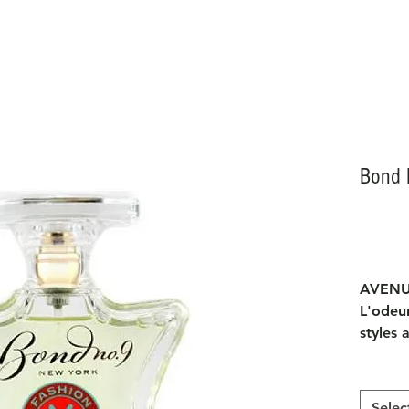
Bond 
AVENU
L'odeur
styles 
exubéra
et fonc
rosés, 
Selec