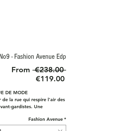
No9 - Fashion Avenue Edp
Regular
From
 €238.00 
Sale
Price
€119.00
Price
E DE MODE
 de la rue qui respire l'air des
avant-gardistes. Une
nce florale fraîche, pétillante
Fashion Avenue
*
euse, au lit avec des verts
et caressée d'une bouffée de
t