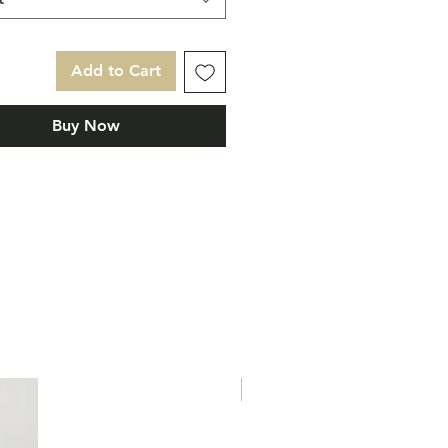
ité sexy.
 Verts rosés, notes d'agrumes
mimosa, ylang ylang, cassis,
Add to Cart
e santal et musc de cachemire
Buy Now
Eau de Parfum