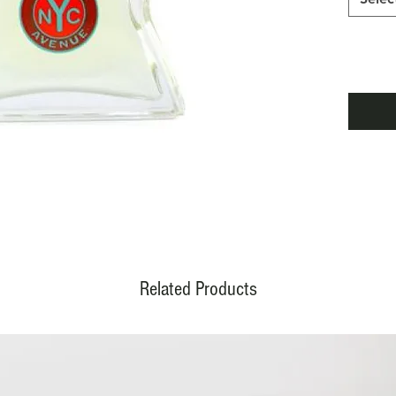
sensual
Notes:
frais, 
bois d
Related Products