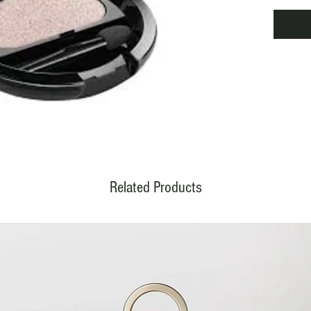
textur
applica
agréabl
peau. 
scintil
clin d'
Related Products