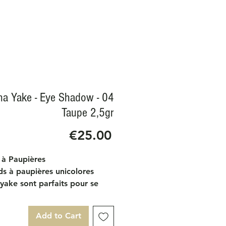
a Yake - Eye Shadow - 04
Taupe 2,5gr
Price
€25.00
à Paupières
ds à paupières unicolores
yake sont parfaits pour se
r les uns avec les autres et
 la possibilité de créer un
Add to Cart
age créatif pour les yeux. La