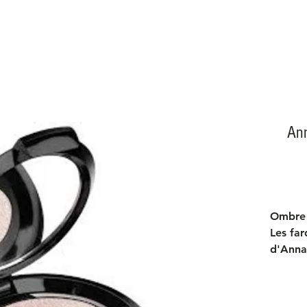
Ann
Ombre 
Les far
d'Anna
combine
offrent
maquill