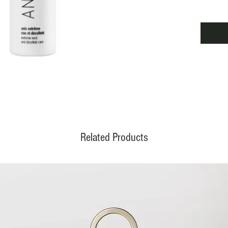
jeunes 
Caracté
Symbol
d'éléga
décoll
rapide
éclat. 
rituels
est pas
reflète
temps. 
Related Products
l'épide
et du d
défendr
de la d
teneur 
accent
des tis