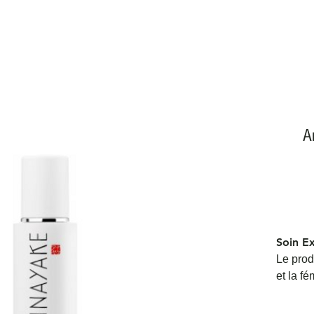
A
Soin E
Le produ
et la f
nécessit
laisse l