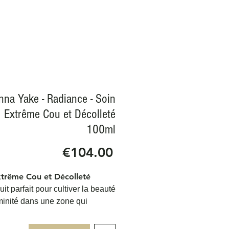
nna Yake - Radiance - Soin
Extrême Cou et Décolleté
100ml
Price
€104.00
xtrême Cou et Décolleté
it parfait pour cultiver la beauté
éminité dans une zone qui
e une attention particulière, il
e cou et le décolleté paraître