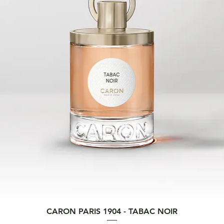
de ride
de plis
ride pr
souven
rapide
Le Soi
spécia
zone d
exclusi
essenti
1. Une
et dura
2. Acti
à la fo
d'orge 
la prod
par des
hautem
Quick View
CARON PARIS 1904 - TABAC NOIR
anti-t